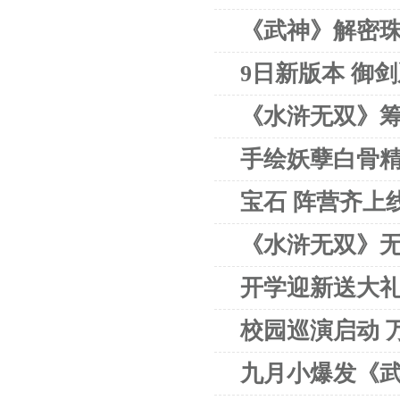
《武神》解密珠
9日新版本 御
《水浒无双》筹
手绘妖孽白骨精
宝石 阵营齐上
《水浒无双》无
开学迎新送大礼
校园巡演启动 
九月小爆发《