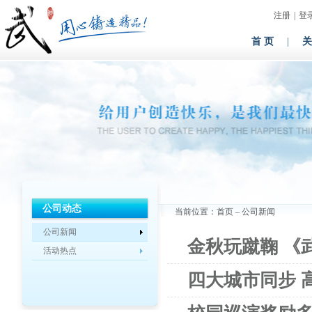
注册
|
登
首 页
|
关
公司动态
当前位置：
首页
– 公司新闻
公司新闻
金秋玩蹴鞠 《
活动热点
四大城市同步 